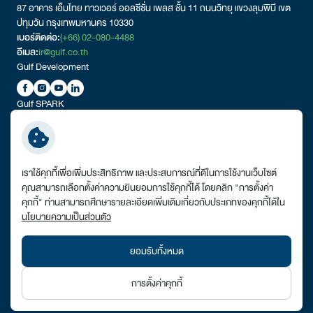
87 อาคาร เอ็มไทย ทาวเวอร์ ออลซีซั่น เพลส ชั้น 11 ถนนวิทยุ แขวงลุมพินี เขต
ปทุมวัน กรุงเทพมหานคร 10330
เบอร์ติดต่อ:
(+66) 02-080-4488
อีเมล:
ir@gulf.co.th
Gulf Development
Gulf SPARK
ลิงก์ที่เกี่ยวข้อง:
เราใช้คุกกี้เพื่อเพิ่มประสิทธิภาพ และประสบการณ์ที่ดีในการใช้งานเว็บไซต์
รายงานผลการดําเนินงานตามมาตรฐานการให้บริการในการประกอบกิจการ
คุณสามารถเลือกตั้งค่าความยินยอมการใช้คุกกี้ได้ โดยคลิก "การตั้งค่า
ไฟฟ้า
คุกกี้" ท่านสามารถศึกษารายละเอียดเพิ่มเติมเกี่ยวกับประเภทของคุกกี้ได้ใน
การติดต่อสำหรับคู่ค้า
นโยบายความเป็นส่วนตัว
VPN Link
แผนผังเว็บไซต์
ยอมรับทั้งหมด
© สงวนลิขสิทธิ์ พ.ศ. 2569 บริษัท กัลฟ์ ดีเวลลอปเมนท์ จำกัด (มหาชน)
การตั้งค่าคุกกี้
ข้อกำหนดและเงื่อนไข
นโยบายความเป็นส่วนตัว